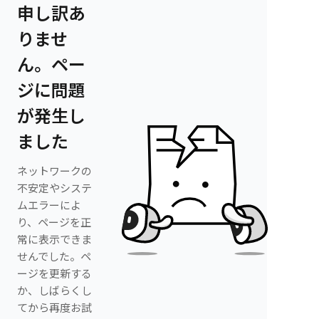
申し訳あ
りませ
ん。ペー
ジに問題
が発生し
ました
ネットワークの
不安定やシステ
ムエラーによ
り、ページを正
常に表示できま
せんでした。ペ
ージを更新する
か、しばらくし
てから再度お試