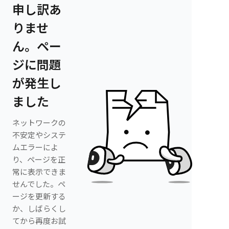
申し訳あ
りませ
ん。ペー
ジに問題
が発生し
ました
ネットワークの
不安定やシステ
ムエラーによ
り、ページを正
常に表示できま
せんでした。ペ
ージを更新する
か、しばらくし
てから再度お試