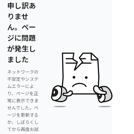
申し訳あ
りませ
ん。ペー
ジに問題
が発生し
ました
ネットワークの
不安定やシステ
ムエラーによ
り、ページを正
常に表示できま
せんでした。ペ
ージを更新する
か、しばらくし
てから再度お試