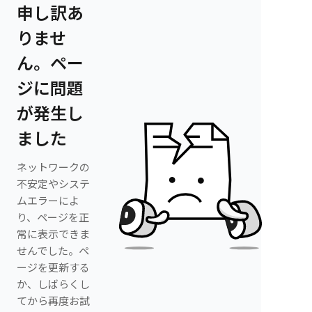
申し訳あ
りませ
ん。ペー
ジに問題
が発生し
ました
ネットワークの
不安定やシステ
ムエラーによ
り、ページを正
常に表示できま
せんでした。ペ
ージを更新する
か、しばらくし
てから再度お試