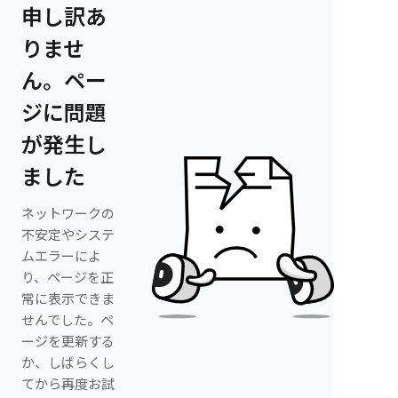
申し訳あ
りませ
ん。ペー
ジに問題
が発生し
ました
ネットワークの
不安定やシステ
ムエラーによ
り、ページを正
常に表示できま
せんでした。ペ
ージを更新する
か、しばらくし
てから再度お試