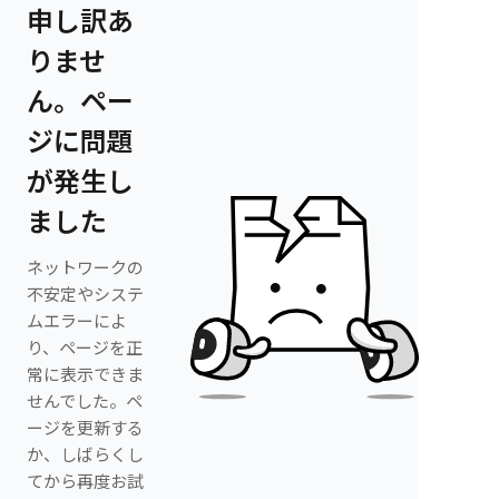
申し訳あ
りませ
ん。ペー
ジに問題
が発生し
ました
ネットワークの
不安定やシステ
ムエラーによ
り、ページを正
常に表示できま
せんでした。ペ
ージを更新する
か、しばらくし
てから再度お試