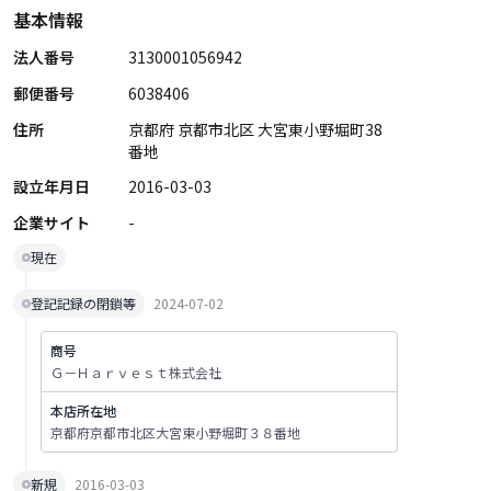
基本情報
法人番号
3130001056942
郵便番号
6038406
住所
京都府 京都市北区 大宮東小野堀町38
番地
設立年月日
2016-03-03
企業サイト
-
現在
登記記録の閉鎖等
2024-07-02
商号
Ｇ－Ｈａｒｖｅｓｔ株式会社
本店所在地
京都府京都市北区大宮東小野堀町３８番地
新規
2016-03-03