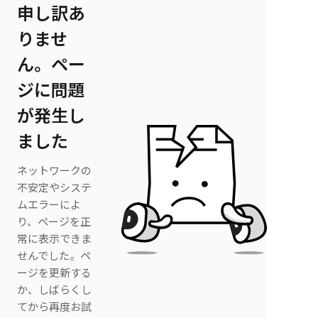
申し訳あ
りませ
ん。ペー
ジに問題
が発生し
ました
ネットワークの
不安定やシステ
ムエラーによ
り、ページを正
常に表示できま
せんでした。ペ
ージを更新する
か、しばらくし
てから再度お試