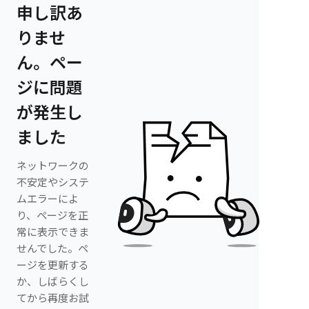
申し訳あ
りませ
ん。ペー
ジに問題
が発生し
ました
ネットワークの
不安定やシステ
ムエラーによ
り、ページを正
常に表示できま
せんでした。ペ
ージを更新する
か、しばらくし
てから再度お試