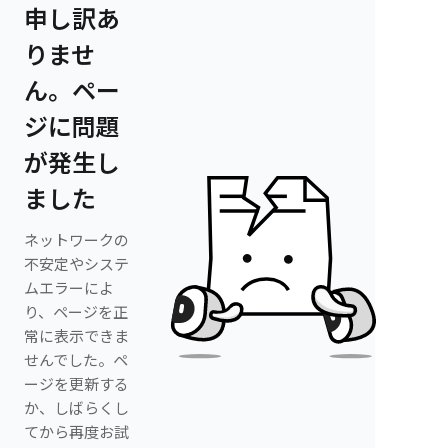
申し訳あ
りませ
ん。ペー
ジに問題
が発生し
ました
ネットワークの
不安定やシステ
ムエラーによ
り、ページを正
常に表示できま
せんでした。ペ
ージを更新する
か、しばらくし
てから再度お試