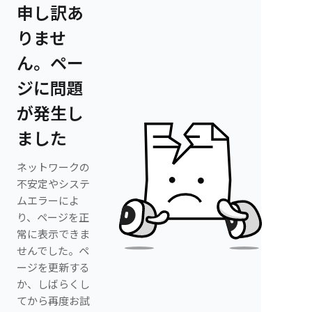
申し訳あ
りませ
ん。ペー
ジに問題
が発生し
ました
ネットワークの
不安定やシステ
ムエラーによ
り、ページを正
常に表示できま
せんでした。ペ
ージを更新する
か、しばらくし
てから再度お試