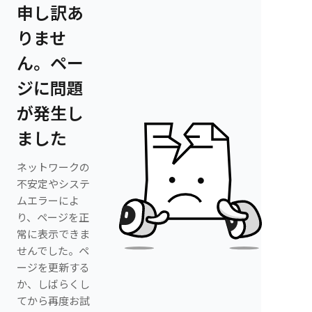
申し訳あ
りませ
ん。ペー
ジに問題
が発生し
ました
ネットワークの
不安定やシステ
ムエラーによ
り、ページを正
常に表示できま
せんでした。ペ
ージを更新する
か、しばらくし
てから再度お試