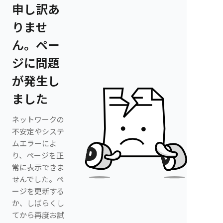
申し訳あ
りませ
ん。ペー
ジに問題
が発生し
ました
ネットワークの
不安定やシステ
ムエラーによ
り、ページを正
常に表示できま
せんでした。ペ
ージを更新する
か、しばらくし
てから再度お試