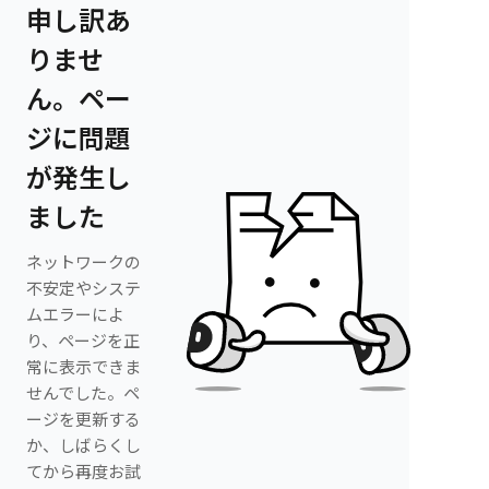
申し訳あ
りませ
ん。ペー
ジに問題
が発生し
ました
ネットワークの
不安定やシステ
ムエラーによ
り、ページを正
常に表示できま
せんでした。ペ
ージを更新する
か、しばらくし
てから再度お試