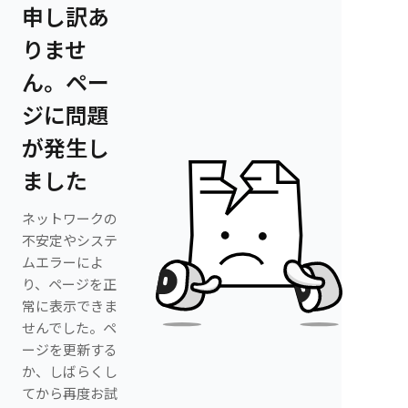
申し訳あ
りませ
ん。ペー
ジに問題
が発生し
ました
ネットワークの
不安定やシステ
ムエラーによ
り、ページを正
常に表示できま
せんでした。ペ
ージを更新する
か、しばらくし
てから再度お試