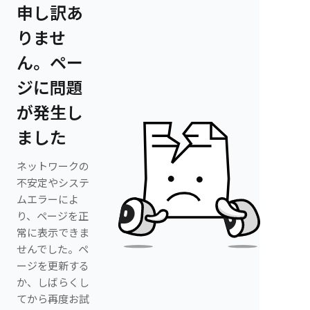
申し訳あ
りませ
ん。ペー
ジに問題
が発生し
ました
ネットワークの
不安定やシステ
ムエラーによ
り、ページを正
常に表示できま
せんでした。ペ
ージを更新する
か、しばらくし
てから再度お試