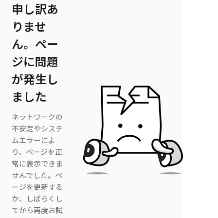
申し訳あ
りませ
ん。ペー
ジに問題
が発生し
ました
ネットワークの
不安定やシステ
ムエラーによ
り、ページを正
常に表示できま
せんでした。ペ
ージを更新する
か、しばらくし
てから再度お試