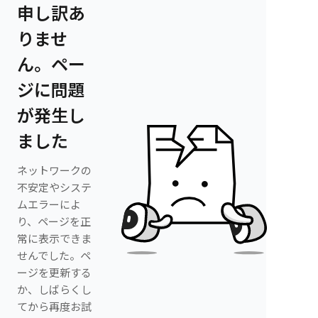
申し訳あ
りませ
ん。ペー
ジに問題
が発生し
ました
ネットワークの
不安定やシステ
ムエラーによ
り、ページを正
常に表示できま
せんでした。ペ
ージを更新する
か、しばらくし
てから再度お試