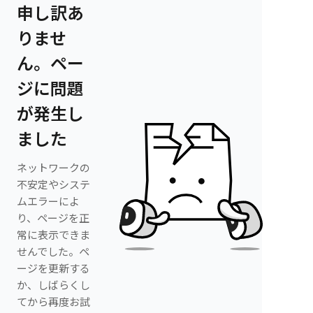
申し訳あ
りませ
ん。ペー
ジに問題
が発生し
ました
ネットワークの
不安定やシステ
ムエラーによ
り、ページを正
常に表示できま
せんでした。ペ
ージを更新する
か、しばらくし
てから再度お試