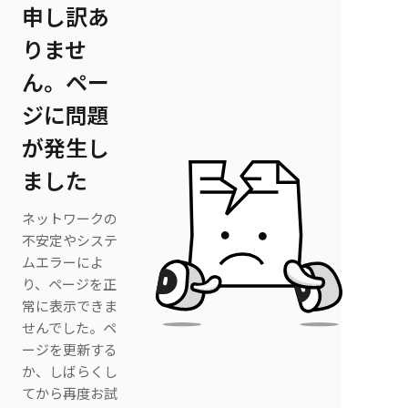
申し訳あ
りませ
ん。ペー
ジに問題
が発生し
ました
ネットワークの
不安定やシステ
ムエラーによ
り、ページを正
常に表示できま
せんでした。ペ
ージを更新する
か、しばらくし
てから再度お試