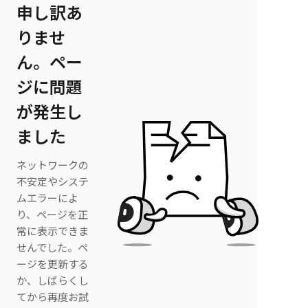
申し訳あ
りませ
ん。ペー
ジに問題
が発生し
ました
ネットワークの
不安定やシステ
ムエラーによ
り、ページを正
常に表示できま
せんでした。ペ
ージを更新する
か、しばらくし
てから再度お試