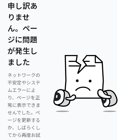
申し訳あ
りませ
ん。ペー
ジに問題
が発生し
ました
ネットワークの
不安定やシステ
ムエラーによ
り、ページを正
常に表示できま
せんでした。ペ
ージを更新する
か、しばらくし
てから再度お試