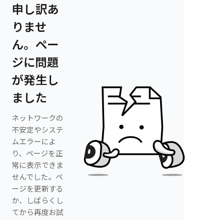
申し訳あ
りませ
ん。ペー
ジに問題
が発生し
ました
ネットワークの
不安定やシステ
ムエラーによ
り、ページを正
常に表示できま
せんでした。ペ
ージを更新する
か、しばらくし
てから再度お試