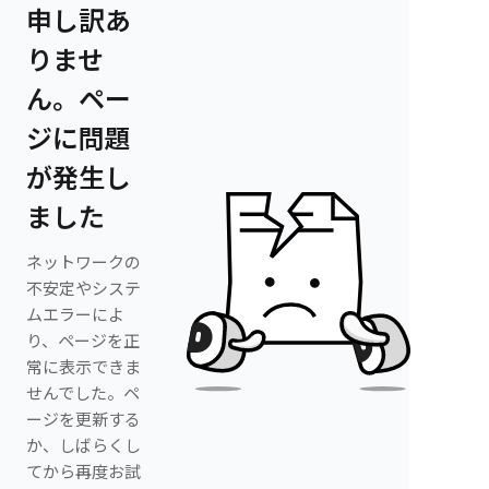
申し訳あ
りませ
ん。ペー
ジに問題
が発生し
ました
ネットワークの
不安定やシステ
ムエラーによ
り、ページを正
常に表示できま
せんでした。ペ
ージを更新する
か、しばらくし
てから再度お試