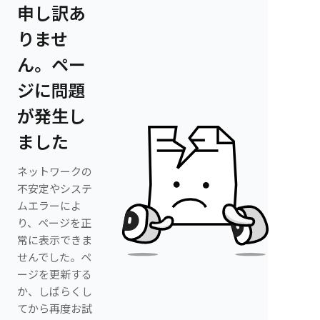
申し訳あ
りませ
ん。ペー
ジに問題
が発生し
ました
ネットワークの
不安定やシステ
ムエラーによ
り、ページを正
常に表示できま
せんでした。ペ
ージを更新する
か、しばらくし
てから再度お試