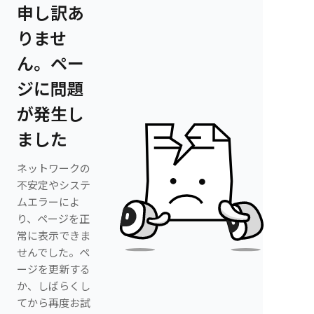
申し訳あ
りませ
ん。ペー
ジに問題
が発生し
ました
ネットワークの
不安定やシステ
ムエラーによ
り、ページを正
常に表示できま
せんでした。ペ
ージを更新する
か、しばらくし
てから再度お試