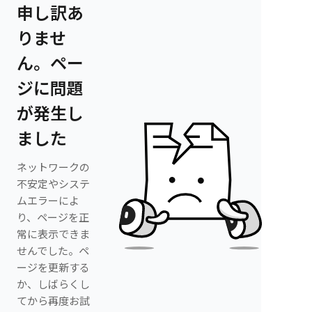
申し訳あ
りませ
ん。ペー
ジに問題
が発生し
ました
ネットワークの
不安定やシステ
ムエラーによ
り、ページを正
常に表示できま
せんでした。ペ
ージを更新する
か、しばらくし
てから再度お試