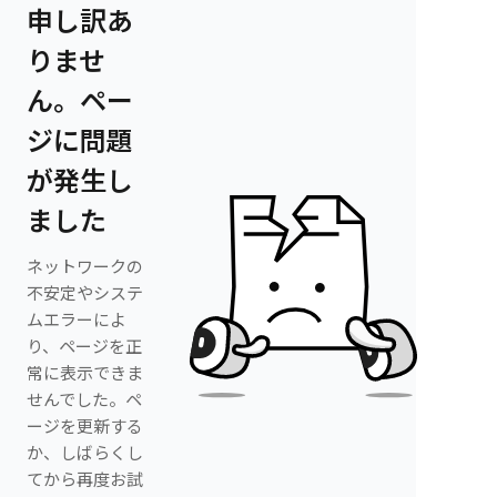
申し訳あ
りませ
ん。ペー
ジに問題
が発生し
ました
ネットワークの
不安定やシステ
ムエラーによ
り、ページを正
常に表示できま
せんでした。ペ
ージを更新する
か、しばらくし
てから再度お試