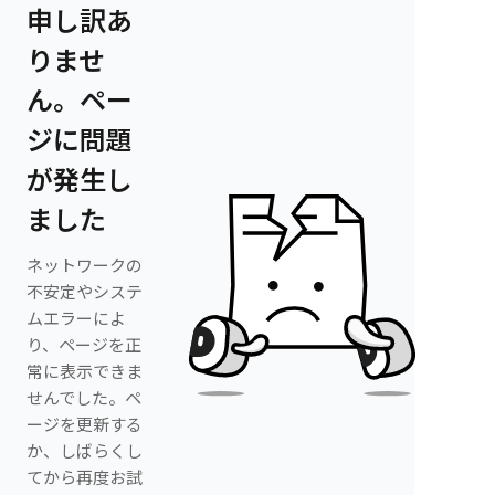
申し訳あ
りませ
ん。ペー
ジに問題
が発生し
ました
ネットワークの
不安定やシステ
ムエラーによ
り、ページを正
常に表示できま
せんでした。ペ
ージを更新する
か、しばらくし
てから再度お試