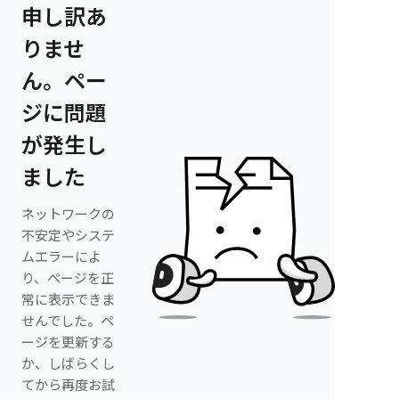
申し訳あ
りませ
ん。ペー
ジに問題
が発生し
ました
ネットワークの
不安定やシステ
ムエラーによ
り、ページを正
常に表示できま
せんでした。ペ
ージを更新する
か、しばらくし
てから再度お試