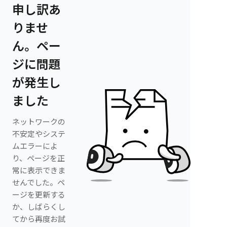
申し訳あ
りませ
ん。ペー
ジに問題
が発生し
ました
ネットワークの
不安定やシステ
ムエラーによ
り、ページを正
常に表示できま
せんでした。ペ
ージを更新する
か、しばらくし
てから再度お試