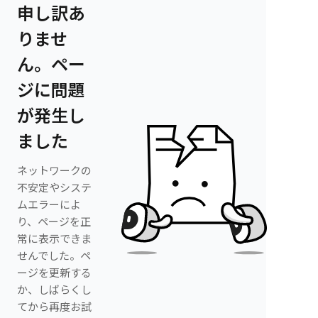
申し訳あ
りませ
ん。ペー
ジに問題
が発生し
ました
ネットワークの
不安定やシステ
ムエラーによ
り、ページを正
常に表示できま
せんでした。ペ
ージを更新する
か、しばらくし
てから再度お試