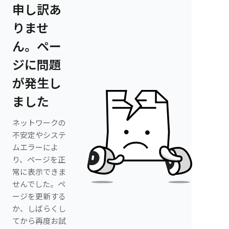
申し訳あ
りませ
ん。ペー
ジに問題
が発生し
ました
ネットワークの
不安定やシステ
ムエラーによ
り、ページを正
常に表示できま
せんでした。ペ
ージを更新する
か、しばらくし
てから再度お試