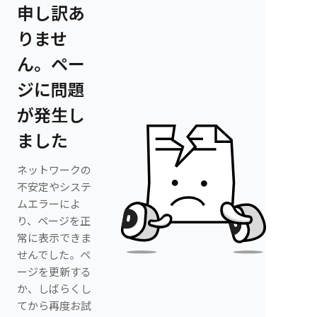
申し訳あ
りませ
ん。ペー
ジに問題
が発生し
ました
ネットワークの
不安定やシステ
ムエラーによ
り、ページを正
常に表示できま
せんでした。ペ
ージを更新する
か、しばらくし
てから再度お試