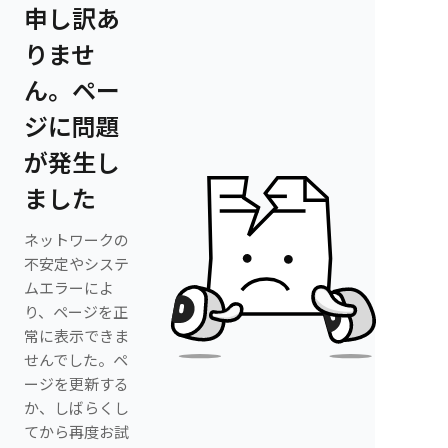
申し訳あ
りませ
ん。ペー
ジに問題
が発生し
ました
ネットワークの
不安定やシステ
ムエラーによ
り、ページを正
常に表示できま
せんでした。ペ
ージを更新する
か、しばらくし
てから再度お試