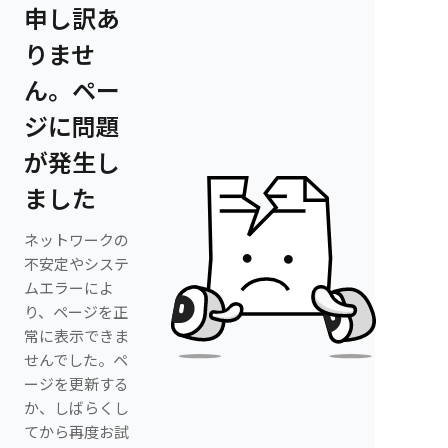
申し訳あ
りませ
ん。ペー
ジに問題
が発生し
ました
ネットワークの
不安定やシステ
ムエラーによ
り、ページを正
常に表示できま
せんでした。ペ
ージを更新する
か、しばらくし
てから再度お試