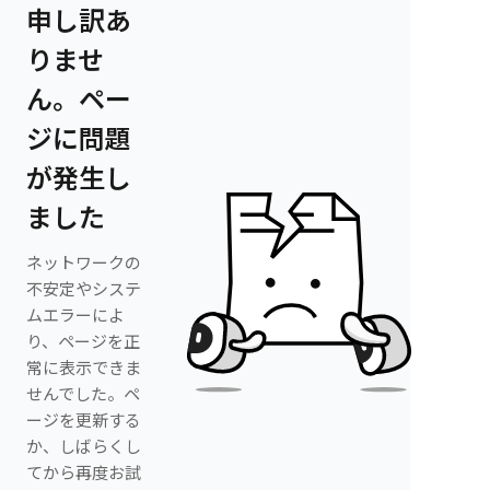
申し訳あ
りませ
ん。ペー
ジに問題
が発生し
ました
ネットワークの
不安定やシステ
ムエラーによ
り、ページを正
常に表示できま
せんでした。ペ
ージを更新する
か、しばらくし
てから再度お試