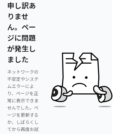
申し訳あ
りませ
ん。ペー
ジに問題
が発生し
ました
ネットワークの
不安定やシステ
ムエラーによ
り、ページを正
常に表示できま
せんでした。ペ
ージを更新する
か、しばらくし
てから再度お試