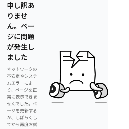
申し訳あ
りませ
ん。ペー
ジに問題
が発生し
ました
ネットワークの
不安定やシステ
ムエラーによ
り、ページを正
常に表示できま
せんでした。ペ
ージを更新する
か、しばらくし
てから再度お試