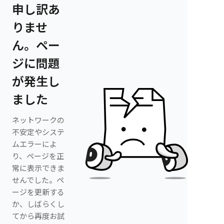
申し訳あ
りませ
ん。ペー
ジに問題
が発生し
ました
ネットワークの
不安定やシステ
ムエラーによ
り、ページを正
常に表示できま
せんでした。ペ
ージを更新する
か、しばらくし
てから再度お試