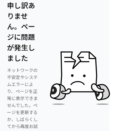
申し訳あ
りませ
ん。ペー
ジに問題
が発生し
ました
ネットワークの
不安定やシステ
ムエラーによ
り、ページを正
常に表示できま
せんでした。ペ
ージを更新する
か、しばらくし
てから再度お試