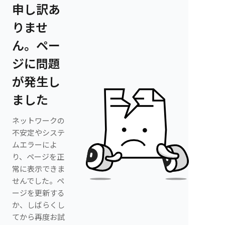
申し訳あ
りませ
ん。ペー
ジに問題
が発生し
ました
ネットワークの
不安定やシステ
ムエラーによ
り、ページを正
常に表示できま
せんでした。ペ
ージを更新する
か、しばらくし
てから再度お試