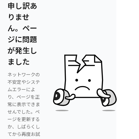
申し訳あ
りませ
ん。ペー
ジに問題
が発生し
ました
ネットワークの
不安定やシステ
ムエラーによ
り、ページを正
常に表示できま
せんでした。ペ
ージを更新する
か、しばらくし
てから再度お試