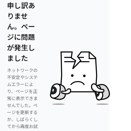
申し訳あ
りませ
ん。ペー
ジに問題
が発生し
ました
ネットワークの
不安定やシステ
ムエラーによ
り、ページを正
常に表示できま
せんでした。ペ
ージを更新する
か、しばらくし
てから再度お試