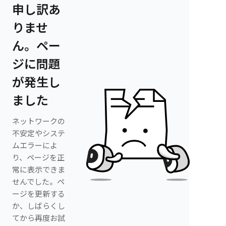
申し訳あ
りませ
ん。ペー
ジに問題
が発生し
ました
ネットワークの
不安定やシステ
ムエラーによ
り、ページを正
常に表示できま
せんでした。ペ
ージを更新する
か、しばらくし
てから再度お試