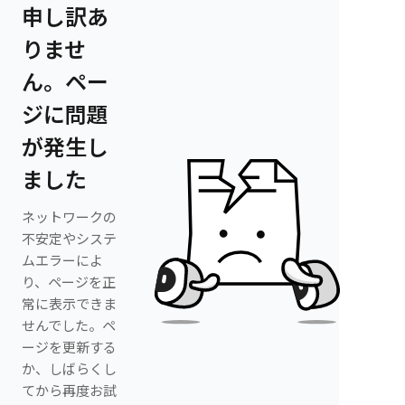
申し訳あ
りませ
ん。ペー
ジに問題
が発生し
ました
ネットワークの
不安定やシステ
ムエラーによ
り、ページを正
常に表示できま
せんでした。ペ
ージを更新する
か、しばらくし
てから再度お試