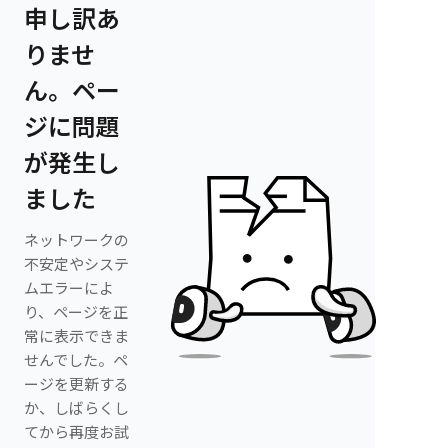
申し訳あ
りませ
ん。ペー
ジに問題
が発生し
ました
ネットワークの
不安定やシステ
ムエラーによ
り、ページを正
常に表示できま
せんでした。ペ
ージを更新する
か、しばらくし
てから再度お試