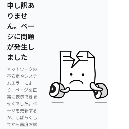
申し訳あ
りませ
ん。ペー
ジに問題
が発生し
ました
ネットワークの
不安定やシステ
ムエラーによ
り、ページを正
常に表示できま
せんでした。ペ
ージを更新する
か、しばらくし
てから再度お試