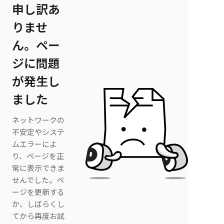
申し訳あ
りませ
ん。ペー
ジに問題
が発生し
ました
ネットワークの
不安定やシステ
ムエラーによ
り、ページを正
常に表示できま
せんでした。ペ
ージを更新する
か、しばらくし
てから再度お試