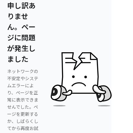
申し訳あ
りませ
ん。ペー
ジに問題
が発生し
ました
ネットワークの
不安定やシステ
ムエラーによ
り、ページを正
常に表示できま
せんでした。ペ
ージを更新する
か、しばらくし
てから再度お試